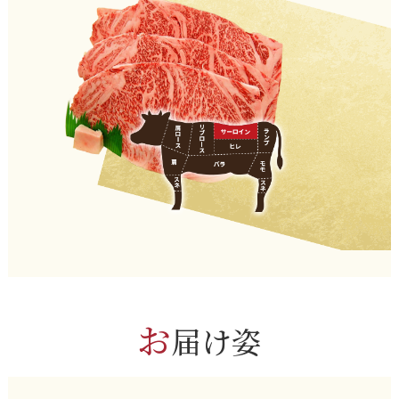
お
届け姿