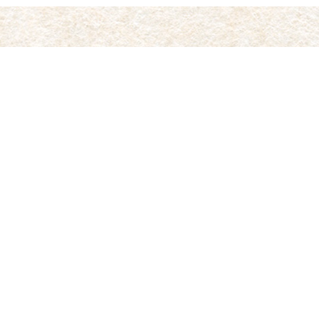
〒055-0104
北海道沙流郡平取町紫雲古津 200-2
TEL：01457-2-4129
営業時間
11:00〜14:30、17:00〜19:30
定休日
月曜日（祝日の場合は翌日火曜日）
駐車場
有り（約20台可能）
種類から選ぶ