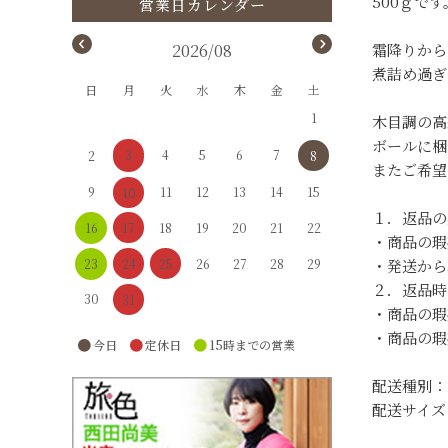
500ｇです
2026/08
霜降りから
煮詰め過ぎ
日
月
火
水
木
金
土
1
木目調の高
ボールに梱
3
4
5
6
7
8
2
またご希望
9
11
12
13
14
15
10
１．返品の
17
16
18
19
20
21
22
・商品の瑕
24
25
23
26
27
28
29
・発送から
２．返品時
30
31
・商品の瑕
・商品の瑕
●
●
●
今日
定休日
15時までの営業
配送種別：
配送サイズ