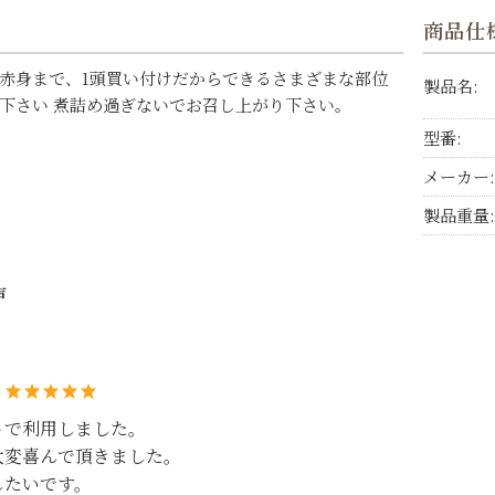
商品仕
赤身まで、1頭買い付けだからできるさまざまな部位
製品名:
下さい 煮詰め過ぎないでお召し上がり下さい。
型番:
メーカー:
製品重量:
声
：
トで利用しました。
大変喜んで頂きました。
したいです。