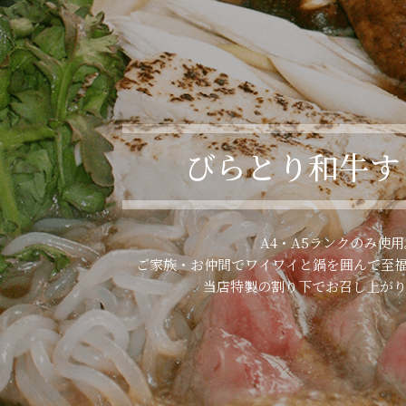
びらとり和牛す
A4・A5ランクのみ使用
ご家族・お仲間でワイワイと鍋を囲んで至
当店特製の割り下でお召し上が