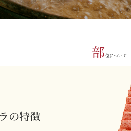
部
位について
ラの特徴