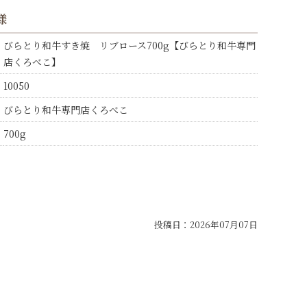
様
びらとり和牛すき焼 リブロース700g【びらとり和牛専門
店くろべこ】
10050
びらとり和牛専門店くろべこ
700g
投稿日：
2026年07月07日