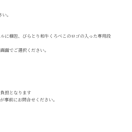
さい。
ールに梱包、びらとり和牛くろべこのロゴの入った専用段
ト画面でご選択ください。
ご負担となります
すが事前にお問合せください。